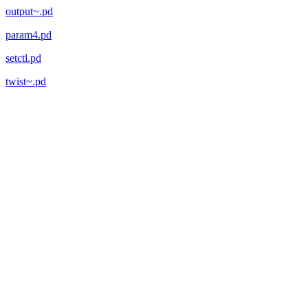
output~.pd
param4.pd
setctl.pd
twist~.pd